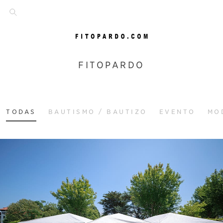
FITOPARDO
TODAS
BAUTISMO / BAUTIZO
EVENTO
MO